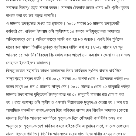
সদস্যের বিরুদ্ধে হত্যা মামলা করেন। মামলায় টেকনাফ মডেল থানার ওসি প্রদীপ কুমার
দাশকে করা হয় দুই নম্বর আসামি।
এ মামলার তদন্তভার দেওয়া হয় র‌্যাবকে। ২০২০ সালের ১৩ মামলার তদন্তকারী
কর্মকর্তা মো. খাইরুল ইসলাম ওসি প্রদীপসহ ১৫ জনকে অভিযুক্ত করে আদালতে
অভিযোগপত্র দেন। অভিযোগপত্রে সাক্ষী করা হয় ৮৩ জনকে। একই দিন পুলিশের
দায়ের করা মামলা তিনটির চূড়ান্ত প্রতিবেদন দাখিল করা হয়।২০২১ সালের ২৭ জুন
আদালত ১৫ আসামির বিরুদ্ধে বিচারকাজ শুরুর আদেশ দেন কক্সবাজার জেলা ও দায়রা জজ
মোহাম্মদ ইসমাইলের আদালত।
কিন্তু করোনা মহামারির কারণে আদালতের বিচার কার্যক্রম স্থগিত থাকায় ধার্য দিনে
সাক্ষ্যগ্রহণ সম্ভব হয়নি। পরে ২০২১ সালের ২৩ আগস্ট থেকে ১ ডিসেম্বর পর্যন্ত ৮৩
জনের মধ্যে ৬৫ জন এ মামলায় সাক্ষ্য দেন। ২০২২ সালের ৯ থেকে ১২ জানুয়ারি পর্যন্ত
মামলার উভয়পক্ষের যুক্তিতর্ক উপস্থাপনের পর ৩১ জানুয়ারি মামলার রায় ঘোষণা করা
হয়। রায়ে বরখাস্ত ওসি প্রদীপ ও এসআই লিয়াকতকে মৃত্যুদণ্ড দেওয়া হয়। আর ছয়
আসামিকে যাবজ্জীবন কারাদণ্ডাদেশ দিয়ে বাকিদের খালাস দেন বিচারিক আদালত।কোনো
মামলায় বিচারিক আদালত আসামিকে মৃত্যুদণ্ড দিলে ফৌজদারী কার্যবিধির ৩৭৪ ধারা
অনুসারে সে মৃত্যুদণ্ডাদেশ কার্যকর করতে হাইকোর্টের অনুমোদন লাগে, যা ডেথ রেফারেন্স
মামলা হিসেবে পরিচিত। বিচারিক আদালতের রায়ের সাত দিনের মাথায় ২০২২ সালের ৮