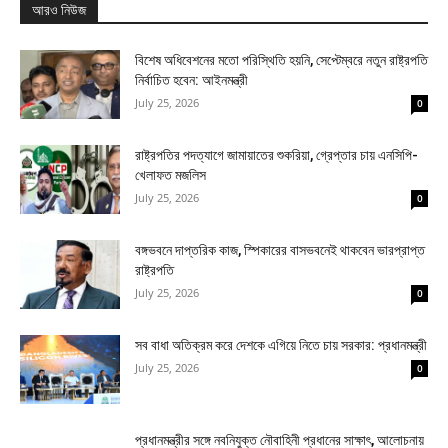
আরও নিউজ
বিশেষ অধিবেশনের মতো পরিস্থিতি হয়নি, সেপ্টেম্বরে নতুন রাষ্ট্রপতি
নির্বাচিত হবেন: আইনমন্ত্রী
July 25, 2026
0
রাষ্ট্রপতির পদত্যাগে জামায়াতের শুকরিয়া, গ্রেপ্তার চায় এনসিপি-
খেলাফত মজলিস
July 25, 2026
0
বঙ্গভবনে দাপ্তরিক কাজ, স্পিকারের বাসভবনেই থাকবেন ভারপ্রাপ্ত
রাষ্ট্রপতি
July 25, 2026
0
সব বাধা অতিক্রম করে দেশকে এগিয়ে নিতে চায় সরকার: প্রধানমন্ত্রী
July 25, 2026
0
প্রধানমন্ত্রীর সঙ্গে নবনিযুক্ত নৌবাহিনী প্রধানের সাক্ষাৎ, আলোচনায়