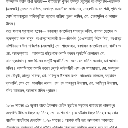
যাবজ্জীবন বহাল রাখা হয়েছে— বাহারছড়া পুলিশ তদন্ত কেন্দ্রের বরখাস্ত উপ-পরিদর্শক
(এসআই) নন্দদুলাল রক্ষিত, বরখাস্ত কনস্টেবল সাগর দেব, দেহরক্ষী রুবেল শর্মা, পুলিশের
সোর্স শামলাপুরের মারিশবুনিয়া গ্রামের বাসিন্দা নুরুল আমিন, মো. নেজামুদ্দিন ও আয়াজ
উদ্দিন।
রায়ে খালাস প্রাপ্তরা হলেন— বরখাস্ত কনস্টেবল সাফানুর করিম, কামাল হোসেন ও
আব্দুল্লাহ আল মামুন, বরখাস্ত সহকারী উপ-পরিদর্শক (এএসআই) লিটন মিয়া, বরখাস্ত
এপিবিএনের উপ-পরিদর্শক (এসআই) মো. শাহজাহান, বরখাস্ত কনস্টেবল মো. রাজীব ও
মো. আবদুল্লাহর। আদালতে রাষ্ট্রপক্ষে শুনানি করেন অ্যাটর্নি জেনারেল মো.
আসাদুজ্জামান। সঙ্গে ছিলেন ডেপুটি অ্যাটর্নি মো. জেনারেল জসিম সরকার, মো আসাদ
উদ্দিন। আসামিপক্ষে শুনানি করেন জ্যেষ্ঠ আইনজীবী এস এম শাহজাহান, মো. মনসুরুল
হক চৌধুরী, মাহবুব শফিক, মো. শফিকুল ইসলাম রিপন, সারওয়ার আহমেদ, শুভ্রজিৎ
ব্যানার্জি, শেখ মো. জাহাঙ্গীর আলম, এস এম মাহবুবুল ইসলাম, মো. আমিনুল ইসলাম,
বশির আহমেদ, আকরাম উদ্দিন শ্যামল।
২০২০ সালের ৩১ জুলাই রাতে টেকনাফ মেরিন ড্রাইভ সড়কের বাহারছড়া শামলাপুর
তল্লাশিচৌকিতে নিহত হন সিনহা মো. রাশেদ খান। এ ঘটনায় নিহত সিনহার বড় বোন
শারমিন শাহরিয়ার ফেরদৌস ২০২০ সালের ৫ আগস্ট বাদী হয়ে কক্সবাজার আদালতে
টেকনাফের বাহারছড়া পুলিশ ফাঁড়ির পরিদর্শক লিয়াকত আলীকে প্রধান করে নয় পুলিশ