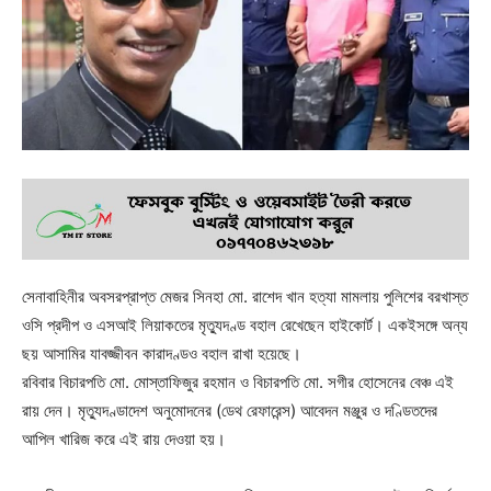
সেনাবাহিনীর অবসরপ্রাপ্ত মেজর সিনহা মো. রাশেদ খান হত্যা মামলায় পুলিশের বরখাস্ত
ওসি প্রদীপ ও এসআই লিয়াকতের মৃত্যুদণ্ড বহাল রেখেছেন হাইকোর্ট। একইসঙ্গে অন্য
ছয় আসামির যাবজ্জীবন কারাদণ্ডও বহাল রাখা হয়েছে।
রবিবার বিচারপতি মো. মোস্তাফিজুর রহমান ও বিচারপতি মো. সগীর হোসেনের বেঞ্চ এই
রায় দেন। মৃত্যুদণ্ডাদেশ অনুমোদনের (ডেথ রেফারেন্স) আবেদন মঞ্জুর ও দণ্ডিতদের
আপিল খারিজ করে এই রায় দেওয়া হয়।